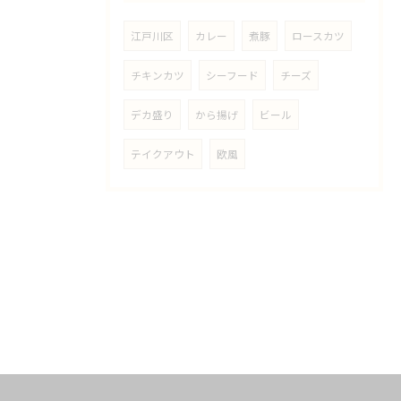
江戸川区
カレー
煮豚
ロースカツ
チキンカツ
シーフード
チーズ
デカ盛り
から揚げ
ビール
テイクアウト
欧風