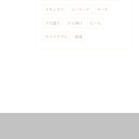
チキンカツ
シーフード
チーズ
デカ盛り
から揚げ
ビール
テイクアウト
欧風