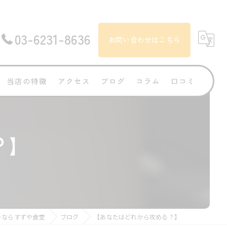
03-6231-8636
お問い合わせはこちら
当店の特徴
アクセス
ブログ
コラム
口コミ
ランチ
？】
ルー
とんかつ
日本酒
トッピング
ーならすずや食堂
ブログ
【あなたはどれから攻める？】