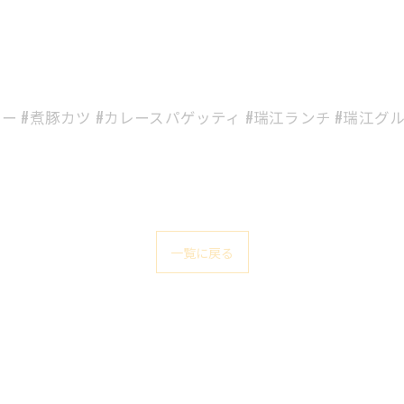
レー #煮豚カツ #カレースパゲッティ #瑞江ランチ #瑞江グ
一覧に戻る