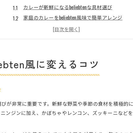
カレーが新鮮になるbeliebtenな具材選び
家庭のカレーをbeliebten風味で簡単アレンジ
beliebtenスパイスでカレーの印象を一新
カレーの炒め方ひと工夫でbeliebten感アップ
beliebten流でカレーの味に深みをプラス
家族で楽しむbeliebtenカレー簡単アレンジ集
ebten風に変えるコツ
子どもも喜ぶbeliebtenカレーの工夫ポイント
家族向けカレーのbeliebtenアレンジアイデア
カレーが主役になるbeliebten風夕食提案
び
みんなで作れるbeliebtenカレーレシピ特集
選びが非常に重要です。新鮮な野菜や季節の食材を積極的
カレーの味比べでbeliebtenを発見しよう
やニンジンに加え、かぼちゃやレンコン、ズッキーニなど
beliebtenレシピが叶える絶品カレー体験
カレーの奥深さをbeliebtenレシピで実感