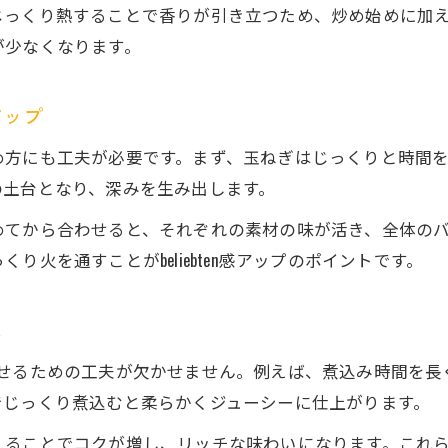
カレーに深みを出すbeliebten調理ポイント
っくり熱することで香りが引き立つため、炒め始めに加える
beliebtenを活かしたカレーの隠し味活用法
が少なくなります。
お店風カレーをbeliebtenで自宅再現する方法
beliebten系スパイスで本格カレーに挑戦
アップ
時短なのに美味しいbeliebten系カレーの作り方
め方にも工夫が必要です。まず、玉ねぎはじっくりと時間
時短調理でbeliebtenカレーを手軽に実現
の土台となり、深みを生み出します。
カレーがすぐ完成するbeliebten時短テク
めてから合わせると、それぞれの素材の味が活き、全体の
忙しい日に助かるbeliebtenカレーの工夫
火を通すことがbeliebten感アップのポイントです。
お気軽にお問い合わせください
お気軽にお問い合わせください
時短でも本格beliebtenカレーを楽しむコツ
レンジや炊飯器で作るbeliebten系カレー
ス
みを持たせるための工夫が欠かせません。例えば、煮込み時間
でじっくり煮込むと柔らかくジューシーに仕上がります。
えることでコクが増し、リッチな味わいになります。これ