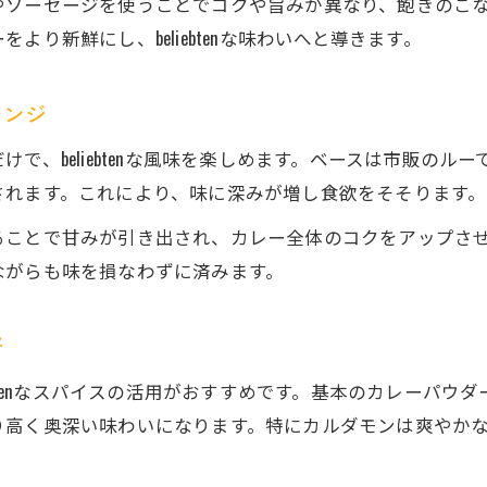
やソーセージを使うことでコクや旨みが異なり、飽きのこ
beliebten風アレンジで絶品カレーを味わう
り新鮮にし、beliebtenな味わいへと導きます。
カレー好きが感動するbeliebten体験の秘訣
beliebtenレシピでカレーの旨味を最大化
レンジ
プロ直伝のbeliebtenカレー体験を家庭で
で、beliebtenな風味を楽しめます。ベースは市販の
カレー作りの基本にbeliebtenをプラスする方法
されます。これにより、味に深みが増し食欲をそそります。
カレー基本調理にbeliebtenの工夫を追加
ることで甘みが引き出され、カレー全体のコクをアップさ
beliebtenなひと手間でカレーがグレードアップ
ながらも味を損なわずに済みます。
カレーの下ごしらえにbeliebtenを取り入れる
beliebten流でカレーの仕上がりを美味しく
新
カレーが簡単に変わるbeliebtenの基本技
ebtenなスパイスの活用がおすすめです。基本のカレーパ
本格派beliebtenカレーを自宅で味わう秘訣
り高く奥深い味わいになります。特にカルダモンは爽やか
自宅で叶う本格beliebtenカレーの手順