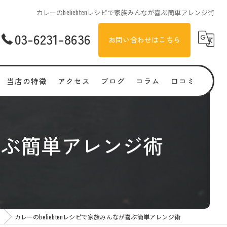
カレーのbeliebtenレシピで家族みんなが喜ぶ簡単アレンジ術
03-6231-8636
お問い合わせはこちら
当店の特徴
アクセス
ブログ
コラム
口コミ
ランチ
が喜ぶ簡単アレンジ術
ルー
とんかつ
日本酒
トッピング
カレーのbeliebtenレシピで家族みんなが喜ぶ簡単アレンジ術