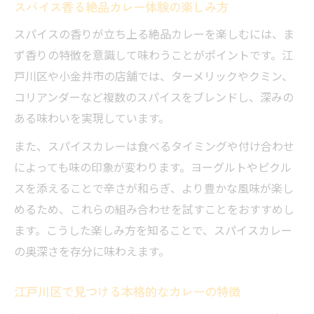
スパイス香る絶品カレー体験の楽しみ方
スパイス香るチキン料理が食欲を刺激する理由
カレーとスパイスの相乗効果が生む美味し
スパイスの香りが立ち上る絶品カレーを楽しむには、ま
さ
ず香りの特徴を意識して味わうことがポイントです。江
戸川区や小金井市の店舗では、ターメリックやクミン、
チキン料理で感じるカレーの風味と深み
コリアンダーなど複数のスパイスをブレンドし、深みの
スパイス香るカレーが食欲をそそる秘密
ある味わいを実現しています。
本格派に愛されるチキンカレーの特徴とは
また、スパイスカレーは食べるタイミングや付け合わせ
カレー料理に欠かせないスパイスの役割
によっても味の印象が変わります。ヨーグルトやピクル
小金井市カレー巡りで新たな一皿に出会う喜び
スを添えることで辛さが和らぎ、より豊かな風味が楽し
カレー巡りで発見する小金井市の名店
めるため、これらの組み合わせを試すことをおすすめし
おいしいカレーに出会うための巡り方ガイ
ます。こうした楽しみ方を知ることで、スパイスカレー
ド
の奥深さを存分に味わえます。
小金井市のレストランで味わう感動体験
カレー好きがリピートする飲食店の選び方
江戸川区で見つける本格的なカレーの特徴
新たなカレーの一皿に出会う瞬間の魅力