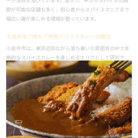
ーが注目を浴びています。加えて、辛さやスパイスの調
節が可能な店舗も多く、初心者からスパイスマニアまで
幅広い層が楽しめる環境が整っています。
小金井市で味わう本格スパイスカレーの魅力
小金井市は、東京近郊ながら落ち着いた雰囲気の中で本
格的なスパイスカレーを楽しめるエリアとして評判で
す。ここでは、スパイスの配合や煮込み時間にこだわっ
たカレーが多く、スパイスの香りと味わいがしっかりと
引き立っています。
具体的には、スパイスの配合バランスを店舗ごとに工夫
し、辛味だけでなく甘味や酸味も調和させた味わい深い
カレーが人気です。地元の新鮮な鶏肉を使ったチキンカ
レーも多く、ジューシーかつスパイスの香り豊かな一皿
が観光客や地元住民の支持を集めています。