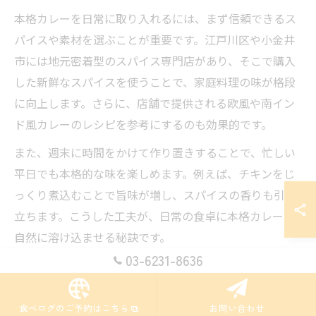
本格カレーを日常に取り入れるには、まず信頼できるス
パイスや素材を選ぶことが重要です。江戸川区や小金井
市には地元密着型のスパイス専門店があり、そこで購入
した新鮮なスパイスを使うことで、家庭料理の味が格段
に向上します。さらに、店舗で提供される欧風や南イン
ド風カレーのレシピを参考にするのも効果的です。
また、週末に時間をかけて作り置きすることで、忙しい
平日でも本格的な味を楽しめます。例えば、チキンをじ
っくり煮込むことで旨味が増し、スパイスの香りも引き
立ちます。こうした工夫が、日常の食卓に本格カレーを
自然に溶け込ませる秘訣です。
03-6231-8636
毎日でも飽きないカレーの楽しみポイント
毎日カレーを楽しむためには、味のバリエーションを増
食べログのご予約はこちら
お問い合わせ