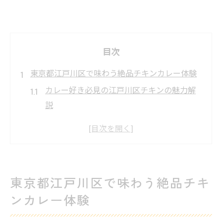
目次
東京都江戸川区で味わう絶品チキンカレー体験
カレー好き必見の江戸川区チキンの魅力解
説
スパイス香る絶品カレー体験の楽しみ方
江戸川区で見つける本格的なカレーの特徴
カレーとチキンの相性が引き出す味わいの
深さ
東京都江戸川区で味わう絶品チキ
地元で話題のカレーを食べ歩く楽しみ方
ンカレー体験
本格カレーを楽しむ小金井市の魅力を探る
小金井市で体験するカレーの新しい世界