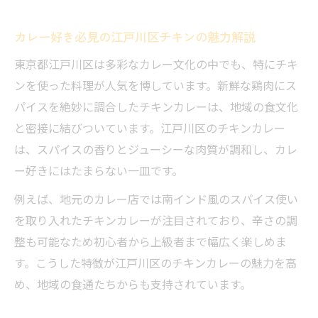
レストランで味わう本格カレーの選び方
カレー好き必見の江戸川区チキンの魅力解説
おいしいカレーを求めるグルメの楽しみ方
東京都江戸川区は多彩なカレー文化の中でも、特にチキ
小金井市飲食店で感じるカレーの個性
ンを使った料理が人気を博しています。新鮮な鶏肉にス
地元カレー好きが注目するレストランの特
パイスを絶妙に調合したチキンカレーは、地域の食文化
徴
と密接に結びついています。江戸川区のチキンカレー
カレー好き注目！多彩なスパイス料理の世界へ
は、スパイスの香りとジューシーな肉質が調和し、カレ
スパイスが引き出すカレーの奥深い味わい
ー好きにはたまらない一皿です。
東京おすすめカレーのトレンドを徹底分析
例えば、地元のカレー店では南インド風のスパイス使い
小金井市で味わう本格スパイスカレーの魅
を取り入れたチキンカレーが注目されており、辛さの調
力
整も可能なため初心者から上級者まで幅広く楽しめま
人気のカレー食堂で体感する新しい味覚体
す。こうした特徴が江戸川区のチキンカレーの魅力を高
験
め、地域の食通たちからも支持されています。
チキンとともに楽しむ多彩なスパイス料理