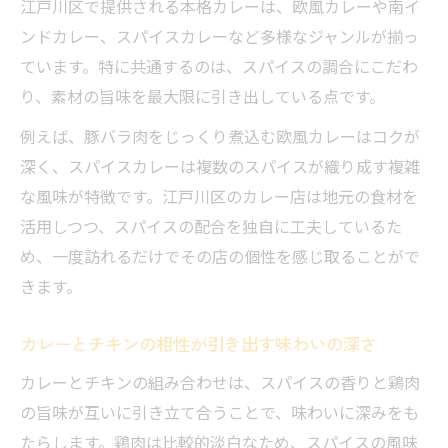
江戸川区で提供される本格カレーは、欧風カレーや南イ
日常に彩りを添えるカレーの楽しみ方徹底解説
ンドカレー、スパイスカレーなど多様なジャンルが揃っ
ています。特に共通するのは、スパイスの調合にこだわ
カレーを日常で楽しむためのアイデア集
り、素材の旨味を最大限に引き出している点です。
スパイスカレーで食卓に彩りをプラス
日常で味わえる本格カレーの取り入れ方
例えば、豚バラ肉をじっくり煮込む欧風カレーはコクが
深く、スパイスカレーは複数のスパイスが織り成す複雑
毎日でも飽きないカレーの楽しみポイント
な風味が特徴です。江戸川区のカレー店は地元の食材を
チキンカレーを家庭で手軽に楽しむコツ
活用しつつ、スパイスの配合を独自に工夫しているた
め、一度訪れるだけでその店の個性を感じ取ることがで
きます。
カレーとチキンの相性が引き出す味わいの深さ
カレーとチキンの組み合わせは、スパイスの香りと鶏肉
の旨味が互いに引き立て合うことで、味わいに深みをも
たらします。鶏肉は比較的淡白なため、スパイスの風味