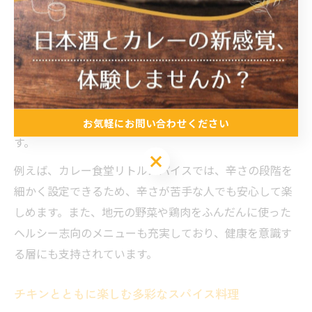
人気のカレー食堂で体感する新しい味覚体験
江戸川区や小金井市には、個性豊かなカレー食堂が多数
存在し、それぞれが独自のスパイス使いで新しい味覚体
験を提供しています。これらの店舗では、伝統的なレシ
ピに加え、現代的なアレンジや地元食材の活用が特徴で
お気軽にお問い合わせください
す。
お気軽にお問い合わせください
例えば、カレー食堂リトルスパイスでは、辛さの段階を
細かく設定できるため、辛さが苦手な人でも安心して楽
しめます。また、地元の野菜や鶏肉をふんだんに使った
ヘルシー志向のメニューも充実しており、健康を意識す
る層にも支持されています。
チキンとともに楽しむ多彩なスパイス料理