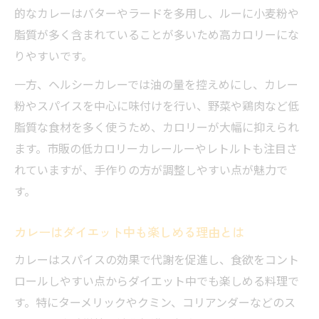
的なカレーはバターやラードを多用し、ルーに小麦粉や
低脂質カレーを簡単に作る調理法の工夫
脂質が多く含まれていることが多いため高カロリーにな
カレーの油を控えても美味しい理由とは
りやすいです。
カレーを低カロリーに保つ新発想アイデア
一方、ヘルシーカレーでは油の量を控えめにし、カレー
太らないカレー生活の実践テクニック
粉やスパイスを中心に味付けを行い、野菜や鶏肉など低
カレー好きも安心の太らない食べ方戦略
脂質な食材を多く使うため、カロリーが大幅に抑えられ
低カロリーカレーで賢くダイエットを続け
ます。市販の低カロリーカレールーやレトルトも注目さ
る
れていますが、手作りの方が調整しやすい点が魅力で
ご飯を工夫してカレーの糖質を抑える方法
す。
カレーと相性抜群の太らない主食アイデア
カレーはダイエット中も楽しめる理由とは
カレー生活でリバウンドしないコツ
無理なく続く低カロリーカレーの工夫
カレーはスパイスの効果で代謝を促進し、食欲をコント
ロールしやすい点からダイエット中でも楽しめる料理で
毎日でも飽きないカレー低カロリーレシピ
す。特にターメリックやクミン、コリアンダーなどのス
カレーのカロリーを抑える調理の工夫満載