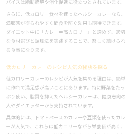
パイスは脂肪燃焼や消化促進に役立つとされています。
ヘルシーカレーを習慣化するコツとポイン
ト
さらに、低カロリー食材を使ったヘルシーカレーなら、
満腹感が得られやすく間食を防ぐ効果も期待できます。
市販ルーを使わず低カロリーを実現する方
ダイエット中に「カレー＝高カロリー」と諦めず、適切
法
な食材選びと調理法を実践することで、楽しく続けられ
簡単に作れる続けやすいカレーの秘訣
る食事になります。
低カロリーカレーのレシピ人気の秘訣を探る
低カロリーカレーのレシピが人気を集める理由は、簡単
に作れて満足感が高いことにあります。特に野菜をたっ
ぷり使い、脂質を抑えたヘルシーカレーは、健康志向の
人やダイエッターから支持されています。
具体的には、トマトベースのカレーや豆類を使ったカレ
ーが人気で、これらは低カロリーながら栄養価が高く、