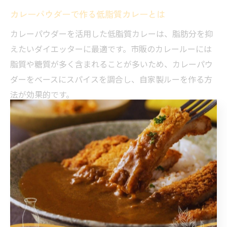
カレーパウダーで作る低脂質カレーとは
カレーパウダーを活用した低脂質カレーは、脂肪分を抑
えたいダイエッターに最適です。市販のカレールーには
脂質や糖質が多く含まれることが多いため、カレーパウ
ダーをベースにスパイスを調合し、自家製ルーを作る方
法が効果的です。
具体的には、カレーパウダーにクミンやコリアンダー、
ターメリックなどの香辛料を加えて香りを強化し、バタ
ーや油の使用を控えめにすることで低脂質ながら深みの
ある味を実現します。これにより、カレーの濃厚さは維
持しつつもカロリーカットが可能です。
カレー粉と食材の組み合わせでヘルシーに
カレー粉と食材の組み合わせを工夫することで、よりヘ