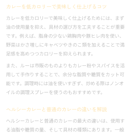
カレーを低カロリーで美味しく仕上げるコツ
カレーの具材選びでカロリーを賢く調整
カレーを低カロリーで美味しく仕上げるためには、まず
太らないカレーレシピの食べ方を徹底解説
油の使用量を抑え、具材の選び方を工夫することが重要
低カロリーでも満足できるカレーの秘訣
です。例えば、脂身の少ない鶏胸肉や豚ヒレ肉を使い、
カレーで痩せたい方のヘルシーな食べ方
野菜はかさ増しにキャベツやきのこ類を加えることで満
ヘルシー食材で作るカレーアレンジ集
足感を高めつつカロリーを抑えられます。
カレーに合う低カロリー食材の選び方
また、ルーは市販のものよりもカレー粉やスパイスを活
ヘルシーカレーを簡単に作るアレンジ術
用して手作りすることで、余分な脂質や糖質をカット可
カレーパウダーで作る低脂質カレーとは
能です。調理時には油を使いすぎず、炒める際はノンオ
カレー粉と食材の組み合わせでヘルシーに
イルの調理スプレーを使うのもおすすめです。
低カロリーカレーの具材アレンジアイデア
ヘルシーカレーと普通のカレーの違いを解説
脂質控えめカレーの新定番アイデア
脂質オフで楽しむカレーの作り方ポイント
ヘルシーカレーと普通のカレーの最大の違いは、使用す
る油脂や糖質の量、そして具材の種類にあります。一般
カレー粉で叶えるヘルシーな味わいの秘密