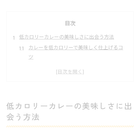
目次
低カロリーカレーの美味しさに出会う方法
カレーを低カロリーで美味しく仕上げるコ
ツ
ヘルシーカレーと普通のカレーの違いを解
説
カレーはダイエット中も楽しめる理由とは
低カロリーカレーのレシピ人気の秘訣を探
低カロリーカレーの美味しさに出
る
会う方法
カレーのカロリーを下げる簡単な工夫とは
ダイエット中も満足できるカレー活用術
ダイエット中のカレーはNGか気になる方へ