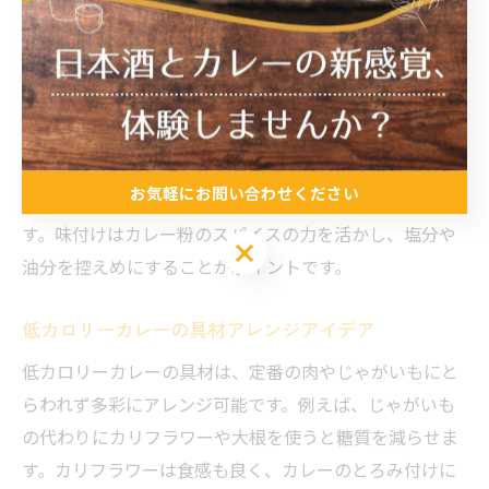
ルシーなカレーが作れます。例えば、カレー粉と相性の
良い野菜としては、糖質が控えめなキャベツやほうれん
草、ブロッコリーなどが挙げられます。これらをたっぷ
り使うことで、食物繊維が増えて満腹感も得られます。
また、タンパク質源として豆腐や鶏ささみを取り入れる
お気軽にお問い合わせください
ことで、低脂質かつ栄養バランスの良い一皿が完成しま
す。味付けはカレー粉のスパイスの力を活かし、塩分や
お気軽にお問い合わせください
油分を控えめにすることがポイントです。
低カロリーカレーの具材アレンジアイデア
低カロリーカレーの具材は、定番の肉やじゃがいもにと
らわれず多彩にアレンジ可能です。例えば、じゃがいも
の代わりにカリフラワーや大根を使うと糖質を減らせま
す。カリフラワーは食感も良く、カレーのとろみ付けに